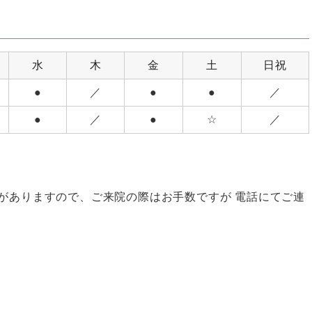
水
木
金
土
日祝
●
／
●
●
／
●
／
●
☆
／
がありますので、ご来院の際はお手数ですが 電話にてご連