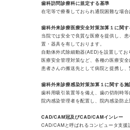
歯科訪問診療科に規定する基準
在宅等で療養しておられ通院困難な場合
歯科外来診療医療安全対策加算１に関す
当院では安全で良質な医療を提供し、患
置・器具を有しております。
自動体外式除細動器(AED)を設置して
医療安全管理対策など、各種の医療安全
患者さんの搬送先として病院と提携し、
歯科外来診療感染対策加算１に関する施
歯科用吸引装置等を備え、歯の切削時等
院内感染管理者を配置し、院内感染防止
CAD/CAM冠及びCAD/CAMインレー
CAD/CAMと呼ばれるコンピュータ支